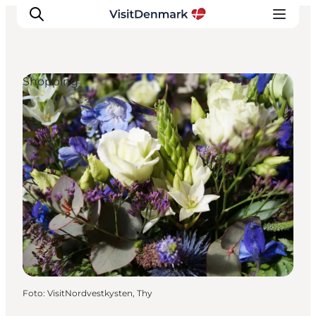
Shopping
Inspiration
Regionen
Erlebnisse
Unterkünfte
Reiseplanung
Foto
:
VisitNordvestkysten, Thy