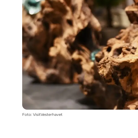
Foto
:
VisitVesterhavet