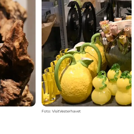
Foto
:
VisitVesterhavet