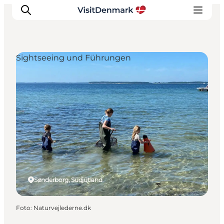
Sightseeing und Führungen
Inspiration
Regionen
Erlebnisse
Unterkünfte
Reiseplanung
Sønderborg, Südjütland
Foto
:
Naturvejlederne.dk