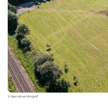
©
Bjerndrup Minigolf