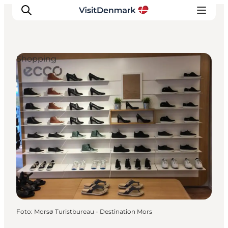
Shopping
Inspiration
Regionen
Erlebnisse
Unterkünfte
Reiseplanung
Foto
:
Morsø Turistbureau - Destination Mors