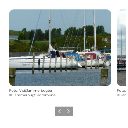
Foto
:
VisitJammerbugten
Foto
:
©
Jammerbugt Kommune
©
Jam
Zurück
Weiter