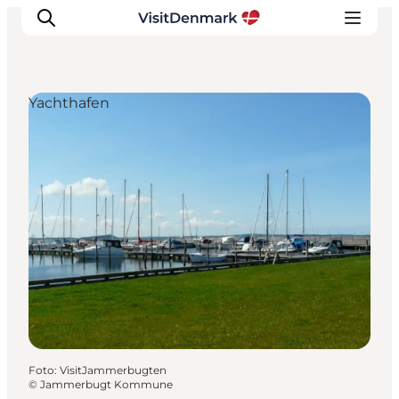
Yachthafen
Inspiration
Regionen
Erlebnisse
Unterkünfte
Reiseplanung
Foto
:
VisitJammerbugten
©
Jammerbugt Kommune