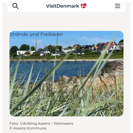
Strände und Freibäder
Inspiration
Regionen
Erlebnisse
Unterkünfte
Reiseplanung
Foto
:
Udvikling Assens - VisitAssens
©
Assens Kommune