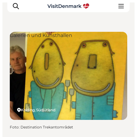
Galerien und Kunsthallen
Inspiration
Regionen
Erlebnisse
Unterkünfte
Reiseplanung
Kolding, Südjütland
Foto
:
Destination Trekantområdet