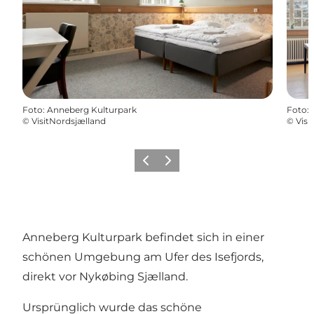
Foto
:
Anneberg Kulturpark
Foto
:
©
VisitNordsjælland
©
Visi
Zurück
Weiter
Anneberg Kulturpark befindet sich in einer
schönen Umgebung am Ufer des Isefjords,
direkt vor Nykøbing Sjælland.
Ursprünglich wurde das schöne