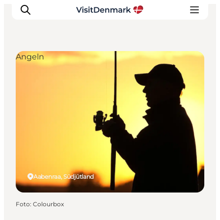
Angeln
Inspiration
Regionen
Erlebnisse
Unterkünfte
Reiseplanung
Aabenraa, Südjütland
Foto
:
Colourbox