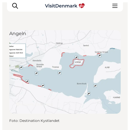
Angeln
Inspiration
Regionen
Erlebnisse
Unterkünfte
Reiseplanung
Horsens, Ostjütland
Foto
:
Destination Kystlandet