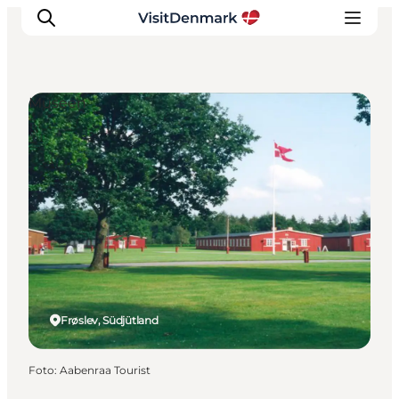
Museen
Inspiration
Regionen
Erlebnisse
Unterkünfte
Reiseplanung
Frøslev, Südjütland
Foto
:
Aabenraa Tourist