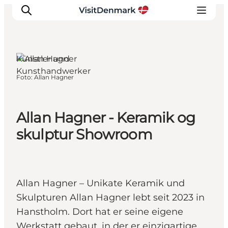
Hanstholm,
Nordjütland
Künstler und
Kunsthandwerker
Foto
:
Allan Hagner
Inspiration
Regionen
Erlebnisse
Allan Hagner - Keramik og
Unterkünfte
skulptur Showroom
Reiseplanung
Allan Hagner – Unikate Keramik und
Skulpturen Allan Hagner lebt seit 2023 in
Hanstholm. Dort hat er seine eigene
Werkstatt gebaut, in der er einzigartige