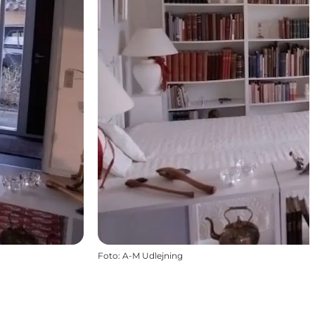
Foto
:
A-M Udlejning