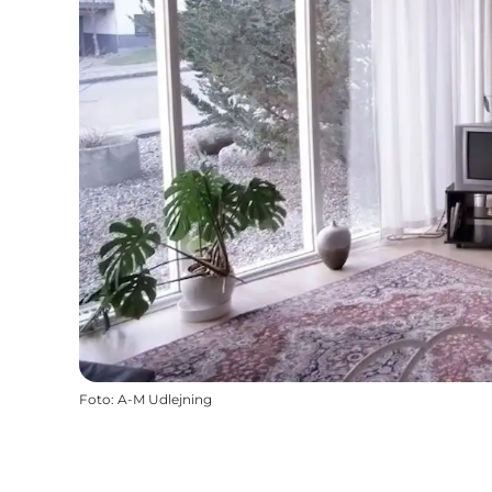
Foto
:
A-M Udlejning