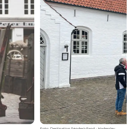
Foto
:
Destination Sønderjylland - Haderslev