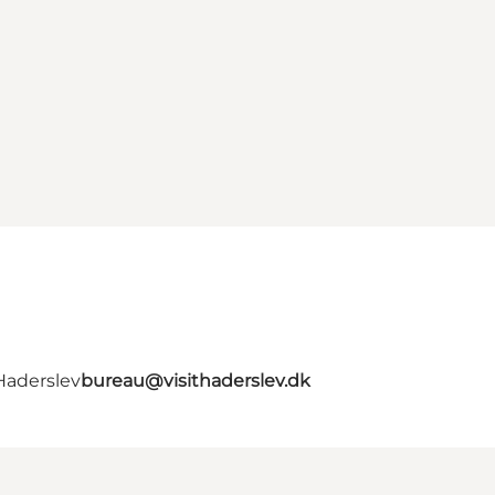
Haderslev
bureau@visithaderslev.dk