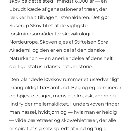
skov på dette sted i mindst 6.000 år — en
ubrudt kæde af generationer af træer, der
rækker helt tilbage til stenalderen. Det gør
Suserup Skov til et af de vigtigste
forskningsområder for skovøkologi i
Nordeuropa. Skoven ejes af Stiftelsen Sorø
Akademi, og den er en del af den danske
Naturkanon — en anerkendelse af dens helt
særlige status i dansk naturhistorie.
Den blandede løvskov rummer et usædvanligt
mangfoldigt træsamfund. Bøg og eg dominerer
de højeste etager, mens el, elm, ask, ahorn og
lind fylder mellemskiktet. I underskoven finder
man hassel, hvidtjørn og — hvis man er heldig
— vilde pæretræer og skovæbletræer, der alle
er spiret af sig selv, spredt af vind og fugle