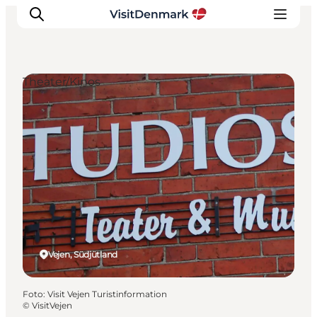
Theater/Kinos
Inspiration
Regionen
Erlebnisse
Unterkünfte
Reiseplanung
Vejen, Südjütland
Foto
:
Visit Vejen Turistinformation
©
VisitVejen