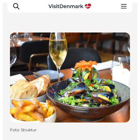
Restaurants
Inspiration
Regionen
Erlebnisse
Unterkünfte
Reiseplanung
Foto
:
Struktur