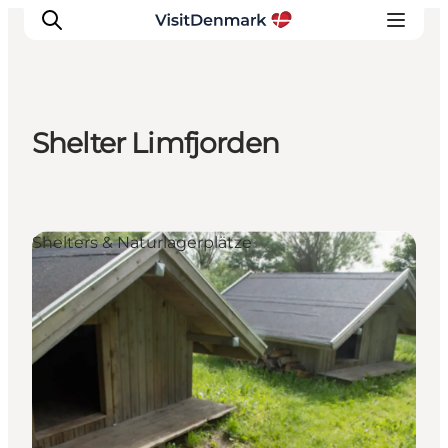
Shelter Limfjorden
Inspiration
Regionen
Erlebnisse
Shelters & Naturlagerplätze
Unterkünfte
Reiseplanung