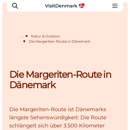
■
…
Natur & Outdoor
■
Die Margeriten-Route in Dänemark
Inspiration
Regionen
Erlebnisse
Die Margeriten-Route in
Unterkünfte
Reiseplanung
Dänemark
Die Margeriten-Route ist Dänemarks
längste Sehenswürdigkeit: Die Route
schlängelt sich über 3.500 Kilometer