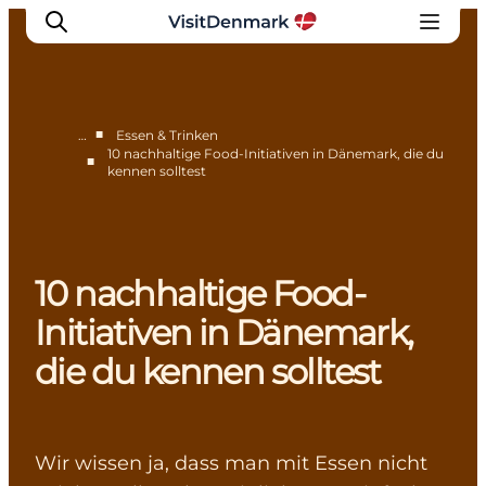
■
…
Essen & Trinken
10 nachhaltige Food-Initiativen in Dänemark, die du
■
kennen solltest
Inspiration
Regionen
Erlebnisse
Unterkünfte
10 nachhaltige Food-
Reiseplanung
Initiativen in Dänemark,
die du kennen solltest
Wir wissen ja, dass man mit Essen nicht