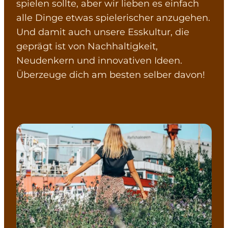
spielen sollte, aber wir lieben es einfach
alle Dinge etwas spielerischer anzugehen.
Und damit auch unsere Esskultur, die
geprägt ist von Nachhaltigkeit,
Neudenkern und innovativen Ideen.
Überzeuge dich am besten selber davon!